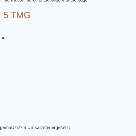
§ 5 TMG
man
 gemäß §27 a Umsatzsteuergesetz: