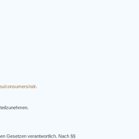
.eu/consumers/odr
.
e teilzunehmen.
nen Gesetzen verantwortlich. Nach §§